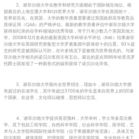
2、谢菲尔德大学在教学和研究方面都处于国际领先地位。根
据最近的上海交通大学和QS世界大学，谢菲尔德大学在英国前十，
世界前百名。在英国，大学的教学质量需要通过英国政府高等教育品
质保证局（QAA）的严格评估。最新的教学质量评估中谢菲尔德大学
获得创纪录的在学科领域的优秀等级，等于只有少数几个英国其他大
学。2008年12月发表的最新英国大学科研水平评估（RAE）结果谢菲
尔德大学在英国研究密集型大学罗素集团中跻身前十的位置。93％提
交的研究是被国际认可的，在许多情况下是被视为世界领先的。与谢
菲尔德大学相关的诺贝尔奖得主有五位。最近的是在1996年哈里克罗
托爵士因发现了一种新形式的碳而获得了诺贝尔化学奖。
3、谢菲尔德大学面向全世界招生，现如今，谢菲尔德大学拥
有超过的在读学生，其中有超过3700名的学生是来自世界上的120多
个国家。在这里，文化得以碰撞，思想得以交流。
4、谢菲尔德大学提供英语预科，大学本科，学士等多层次教
学。其下包括工程学院，自然科学学院，社会科学学院，医学院，艺
术与人文学院和国际性城市学院（位于希腊塞萨洛尼基）。具体又包
括法学院，建筑学院，护理学院，现代语言学院等。专业包括土木工